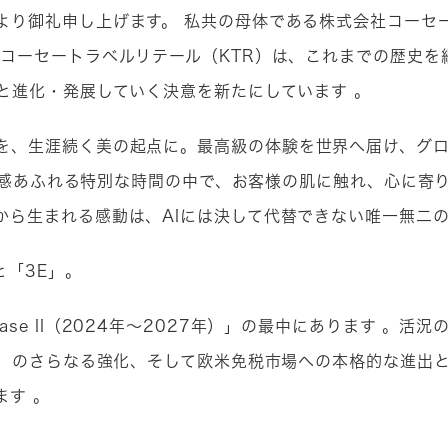
より御礼申し上げます。 私共の母体である株式会社コーセ
ちコーセートラベルリテール（KTR）は、これまでの歴史を
と進化・発展していく決意を新たにしています 。
生涯続く美の起点に。最高級の体験を世界へ届け、グローバルに輝
う高揚感あふれる特別な時間の中で、お客様の肌に触れ、心に
から生まれる感動は、AIには決して代替できない唯一無二の
と「3E」。
se II（2024年〜2027年）」の最中にあります 。活
TÉ」のさらなる強化、そして欧米免税市場への本格的な進出
ます 。